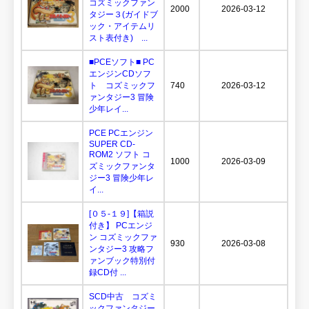
コズミックファン
2000
2026-03-12
タジー３(ガイドブ
ック・アイテムリ
スト表付き) ...
■PCEソフト■ PC
エンジンCDソフ
ト コズミックフ
740
2026-03-12
ァンタジー3 冒険
少年レイ...
PCE PCエンジン
SUPER CD-
ROM2 ソフト コ
1000
2026-03-09
ズミックファンタ
ジー3 冒険少年レ
イ...
[０５-１９]【箱説
付き】 PCエンジ
ン コズミックファ
930
2026-03-08
ンタジー3 攻略フ
ァンブック特別付
録CD付 ...
SCD中古 コズミ
ックファンタジー