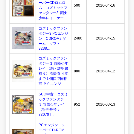
ーパーCDロムロ
500
2026-04-16
ム コズミックフ
ァンタジー3 冒険
少年レイ ケー...
コズミックファン
タジー3 PCエンジ
2480
2026-04-15
ン CDROM2 ゲ
ーム ソフト
3238...
コズミックファン
タジー３ 冒険少年
レイ 【箱・説明書
880
2026-04-12
有り】清掃済 ４本
まで１個口で同梱
可 ＰＣエンジ...
SCD中古 コズミ
ックファンタジー
３ 冒険少年レイ
952
2026-03-13
【管理番号：
73070】...
PCエンジン ス
ーパーCD-ROM