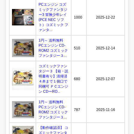
PCエンジン コズ
ミックファンタジ
ー3 冒険少年レイ
1000
2025-12-22
(PCE NEC ソフ
ト）コズミック フ
ァンタ...
1円～ 送料無料
PCエンジン CD-
510
2025-12-14
ROM2 コズミック
ファンタジー３...
コズミックファン
タジー３ 【箱・説
明書有り】清掃済
680
2025-12-07
４本まで１個口で
同梱可 ＰＣエンジ
ン CDーRO...
1円～ 送料無料
PCエンジン CD-
787
2025-11-16
ROM2 コズミック
ファンタジー３...
【動作確認済】 コ
ズミックファンタ