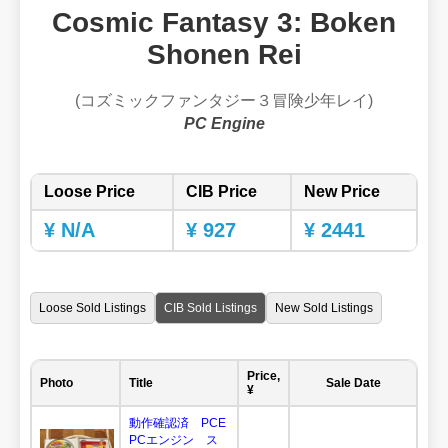
Cosmic Fantasy 3: Boken
Shonen Rei
(コズミックファンタジー３冒険少年レイ)
PC Engine
Loose Price
CIB Price
New Price
¥ N/A
¥ 927
¥ 2441
Loose Sold Listings
CIB Sold Listings
New Sold Listings
Price,
Photo
Title
Sale Date
¥
動作確認済 PCE
PCエンジン ス