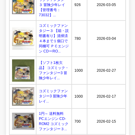
３ 冒険少年レイ
926
2026-03-05
【管理番号：
73032】...
コズミックファン
タジー３ 【箱・説
明書有り】清掃済
780
2026-03-04
４本まで１個口で
同梱可 ＰＣエンジ
ン CDーRO...
【ソフト1枚欠
品】 コズミック・
1000
2026-02-27
ファンタジー3 冒
険少年レイ...
コズミックファン
タジー3 冒険少年
1000
2026-02-17
レイ...
1円～ 送料無料
PCエンジン CD-
700
2026-02-15
ROM2 コズミック
ファンタジー３...