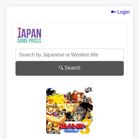
🔑 Login
🔍 Search