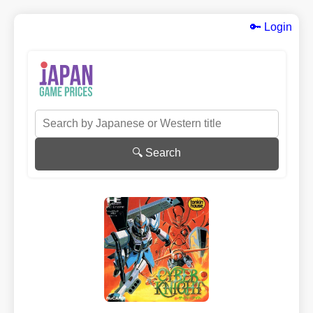
🔑 Login
🔍 Search