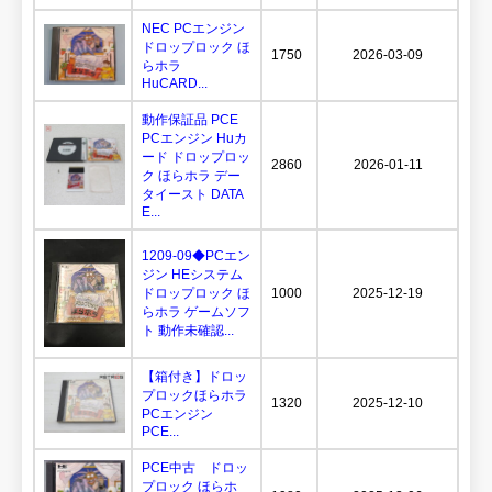
NEC PCエンジン
ドロップロック ほ
1750
2026-03-09
らホラ
HuCARD...
動作保証品 PCE
PCエンジン Huカ
ード ドロップロッ
2860
2026-01-11
ク ほらホラ デー
タイースト DATA
E...
1209-09◆PCエン
ジン HEシステム
ドロップロック ほ
1000
2025-12-19
らホラ ゲームソフ
ト 動作未確認...
【箱付き】ドロッ
プロックほらホラ
1320
2025-12-10
PCエンジン
PCE...
PCE中古 ドロッ
プロック ほらホ