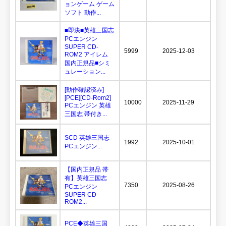
ョンゲーム ゲーム
ソフト 動作...
■即決■英雄三国志
PCエンジン
SUPER CD-
5999
2025-12-03
ROM2 アイレム
国内正規品■シミ
ュレーション...
[動作確認済み]
[PCE][CD-Rom2]
10000
2025-11-29
PCエンジン 英雄
三国志 帯付き...
SCD 英雄三国志
1992
2025-10-01
PCエンジン...
【国内正規品 帯
有】英雄三国志
7350
2025-08-26
PCエンジン
SUPER CD-
ROM2...
PCE◆英雄三国