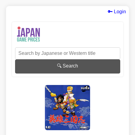
🔑 Login
🔍 Search