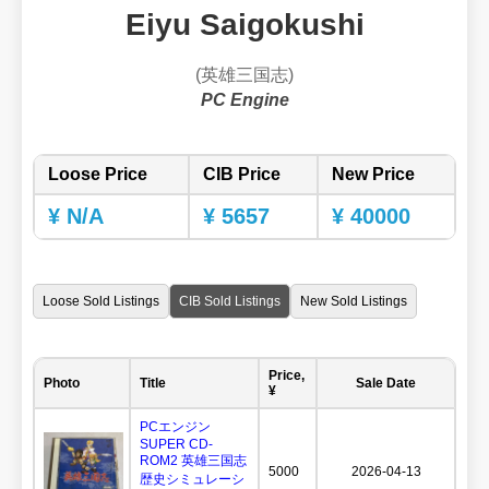
Eiyu Saigokushi
(英雄三国志)
PC Engine
Loose Price
CIB Price
New Price
¥ N/A
¥ 5657
¥ 40000
Loose Sold Listings
CIB Sold Listings
New Sold Listings
Price,
Photo
Title
Sale Date
¥
PCエンジン
SUPER CD-
ROM2 英雄三国志
5000
2026-04-13
歴史シミュレーシ