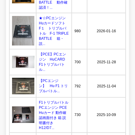
BATTLE 動作確
認済！...
★☆PCエンジン
Huカードソフト
F１ トリプルバ
980
2026-01-16
トル F-1 TRIPLE
BATTLE 箱・
説...
【PCE】PCエン
ジン HuCARD
700
2025-11-28
F1トリプルバト
ル...
【PCエンジ
ン】 Hu F1 トリ
792
2025-11-04
プルバトル...
F1トリプルバトル
PCエンジン PCE
Huカード 動作確
730
2025-10-09
認画面付き 箱 説
明書付き
H12/D7...