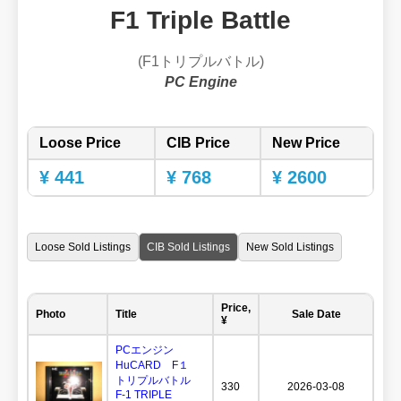
F1 Triple Battle
(F1トリプルバトル)
PC Engine
Loose Price
CIB Price
New Price
¥ 441
¥ 768
¥ 2600
Loose Sold Listings
CIB Sold Listings
New Sold Listings
Price,
Photo
Title
Sale Date
¥
PCエンジン
HuCARD F１
トリプルバトル
330
2026-03-08
F-1 TRIPLE