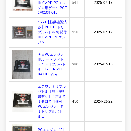
561
2025-07-17
HuCARD PCエン
ジン用ゲーム PCE
1A0109-016...
4568【起動確認済
み】PCE F1トリ
プルバトル 箱説付
950
2025-07-17
HuCARD PCエン
ジン...
★☆PCエンジン
Huカードソフト
Ｆ１トリプルバト
980
2025-07-15
ル F-1 TRIPLE
BATTLE☆★...
エフワントリプル
バトル【箱・説明
書有り】４本まで
１個口で同梱可
450
2024-12-22
PCエンジン Ｆ
１トリプルバト
ル...
PCエンジン『F1