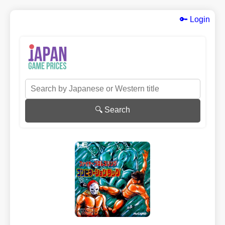
🔑 Login
🔍 Search