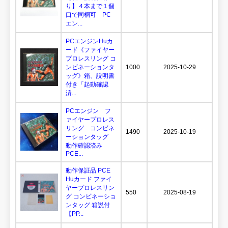
り】４本まで１個
口で同梱可 PC
エン...
PCエンジンHuカ
ード《ファイヤー
プロレスリング コ
ンビネーションタ
1000
2025-10-29
ッグ》箱、説明書
付き「起動確認
済...
PCエンジン フ
ァイヤープロレス
リング コンビネ
1490
2025-10-19
ーションタッグ
動作確認済み
PCE...
動作保証品 PCE
Huカード ファイ
ヤープロレスリン
550
2025-08-19
グ コンビネーショ
ンタッグ 箱説付
【PP...