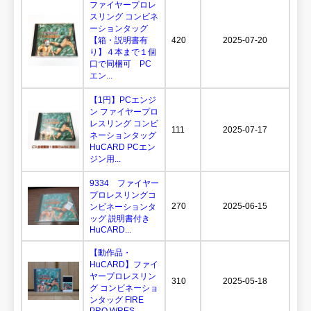
ファイヤープロレ
スリング コンビネ
ーションタッグ
【箱・説明書有
420
2025-07-20
り】４本まで１個
口で同梱可 PC
エン...
【1円】PCエンジ
ン ファイヤープロ
レスリング コンビ
111
2025-07-17
ネーションタッグ
HuCARD PCエン
ジン用...
9334 ファイヤー
プロレスリングコ
270
2025-06-15
ンビネーションタ
ッグ 説明書付き
HuCARD...
【動作品・
HuCARD】ファイ
ヤープロレスリン
310
2025-05-18
グ コンビネーショ
ンタッグ FIRE
PRO WRES...