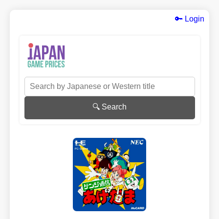
🔑 Login
🔍 Search