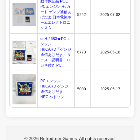
動作保証品 PCE
PCエンジン Huカ
ード ゲンジ通信あ
5242
2025-07-02
げだま 日本電気ホ
ームエレクトロニ
クス N...
usH-2683★PCエ
ンジン
HuCARD「ゲンジ
6773
2025-05-18
通信あげだま」 ケ
ース・説明書・ハ
ガキ付き PC...
PCエンジン
HuCARD ゲンジ
5000
2025-05-17
通信あげだま
NEC ハドソン...
© 2026 Retrodrom Games. All rights reserved.