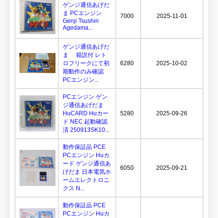
ゲンジ通信あげだ
ま PCエンジン
7000
2025-11-01
Genji Tsushin
Agedama...
ゲンジ通信あげだ
ま 箱説付 レト
ロフリークにて初
6280
2025-10-02
期動作のみ確認
PCエンジン...
PCエンジン ゲン
ジ通信あげだま
HuCARD Huカー
5280
2025-09-26
ド NEC 起動確認
済 250913SK10...
動作保証品 PCE
PCエンジン Huカ
ード ゲンジ通信あ
6050
2025-09-21
げだま 日本電気ホ
ームエレクトロニ
クス N...
動作保証品 PCE
PCエンジン Huカ