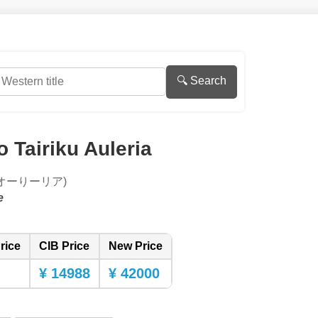
🔍 Search
 Tairiku Auleria
オーりーリア)
e
rice
CIB Price
New Price
¥ 14988
¥ 42000