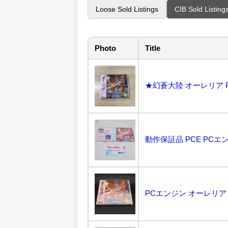
Loose Sold Listings
CIB Sold Listing
Photo
Title
★幻蒼大陸 オーレリア P