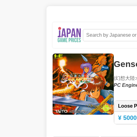
Genso
(幻想大陸
PC Engin
Loose P
¥ 5000