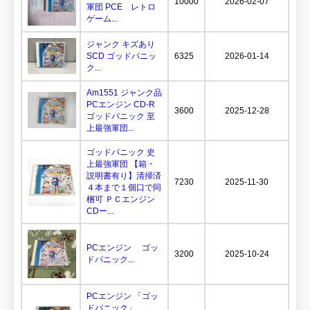
10000
2026-02-07
軍団 PCE レトロ
ゲーム...
ジャンク キズあり
SCD ゴッドパニッ
6325
2026-01-14
ク...
Am1551 ジャンク品
PCエンジン CD-R
3600
2025-12-28
ゴッドパニック 至
上最強軍団...
ゴッドパニック 史
上最強軍団 【箱・
説明書有り】清掃済
7230
2025-11-30
４本まで１個口で同
梱可 ＰＣエンジン
CDー...
PCエンジン ゴッ
3200
2025-10-24
ドパニック...
PCエンジン 「ゴッ
ドパニック」