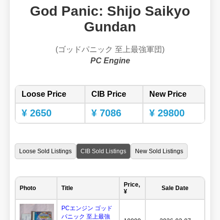
God Panic: Shijo Saikyo
Gundan
(ゴッドパニック 至上最強軍団)
PC Engine
Loose Price
CIB Price
New Price
¥ 2650
¥ 7086
¥ 29800
Loose Sold Listings
CIB Sold Listings
New Sold Listings
Price,
Photo
Title
Sale Date
¥
PCエンジン ゴッド
パニック 至上最強