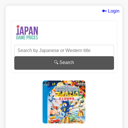
🔑 Login
🔍 Search