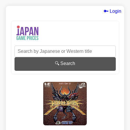
🔑 Login
🔍 Search