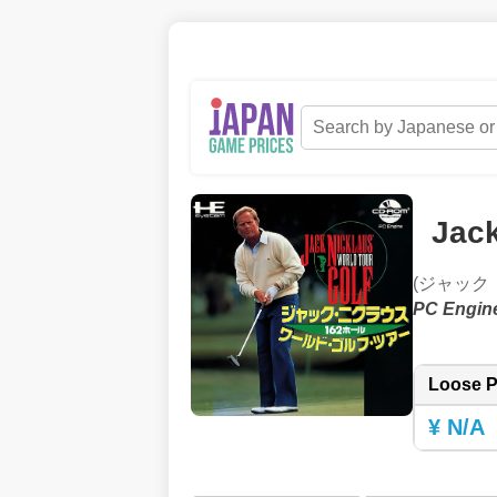
Jack
(ジャック
PC Engin
Loose P
¥ N/A