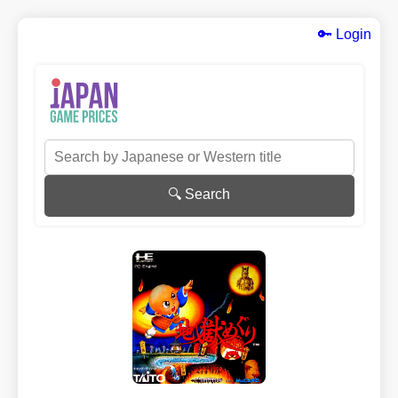
🔑 Login
🔍 Search