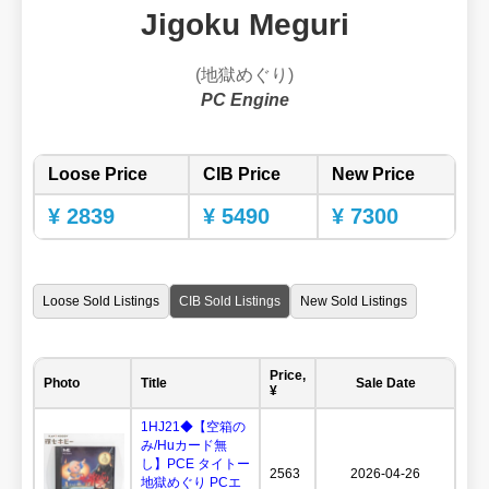
Jigoku Meguri
(地獄めぐり)
PC Engine
Loose Price
CIB Price
New Price
¥ 2839
¥ 5490
¥ 7300
Loose Sold Listings
CIB Sold Listings
New Sold Listings
Price,
Photo
Title
Sale Date
¥
1HJ21◆【空箱の
み/Huカード無
し】PCE タイトー
2563
2026-04-26
地獄めぐり PCエ