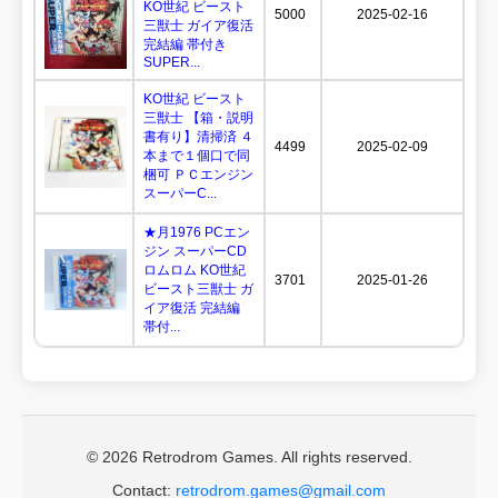
KO世紀 ビースト
5000
2025-02-16
三獣士 ガイア復活
完結編 帯付き
SUPER...
KO世紀 ビースト
三獣士 【箱・説明
書有り】清掃済 ４
4499
2025-02-09
本まで１個口で同
梱可 ＰＣエンジン
スーパーC...
★月1976 PCエン
ジン スーパーCD
ロムロム KO世紀
3701
2025-01-26
ビースト三獣士 ガ
イア復活 完結編
帯付...
© 2026 Retrodrom Games. All rights reserved.
Contact:
retrodrom.games@gmail.com