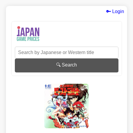
🔑 Login
🔍 Search