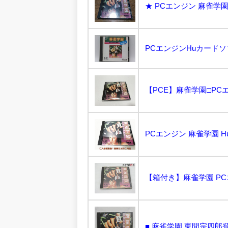
★ PCエンジン 麻雀学園 
PCエンジンHuカードソフト
【PCE】麻雀学園□PCエン
【箱付き】麻雀学園 PCエン