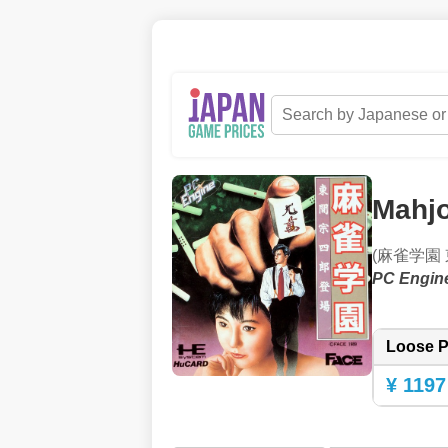
Mahjo
(麻雀学園
PC Engin
Loose P
¥ 1197