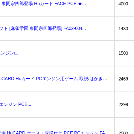
東間宗四郎登場 Huカード FACE PCE ★...
4000
 [麻雀学園 東間宗四郎登場] FA02-004...
1430
ジン□...
1500
PCエンジン 麻雀学園 HuCARD Huカード PCエンジン用ゲーム 取説/はがき付き 1A030...
2469
ジン PCE...
2299
■ 麻雀学園 東間宗四郎登場 HuCARD ケース・取説付き PCE PCエンジン FACE フェイ...
2500