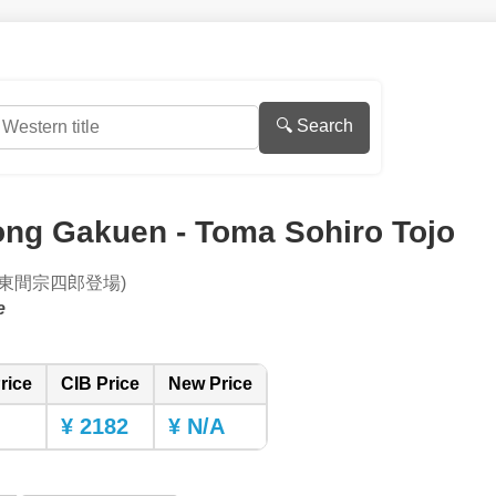
🔍 Search
ng Gakuen - Toma Sohiro Tojo
 東間宗四郎登場)
e
rice
CIB Price
New Price
¥ 2182
¥ N/A