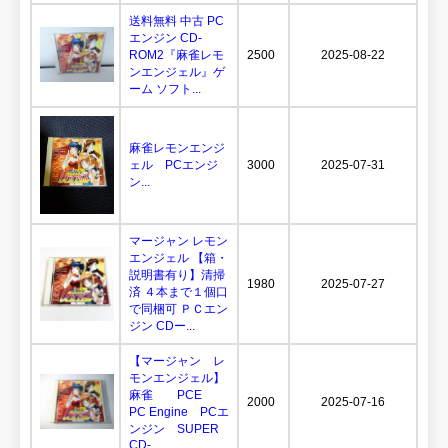
送料無料 中古 PC
エンジン CD-
ROM2『麻雀レモ
2500
2025-08-22
ンエンジェル』ゲ
ーム ソフト...
麻雀レモンエンジ
ェル PCエンジ
3000
2025-07-31
ン...
マージャン レモン
エンジェル 【箱・
説明書有り】清掃
1980
2025-07-27
済 ４本まで１個口
で同梱可 ＰＣエン
ジン CDー...
【マージャン レ
モンエンジェル】
麻雀 PCE
2000
2025-07-16
PC Engine PCエ
ンジン SUPER
CD-...