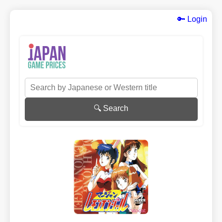
🔑 Login
🔍 Search