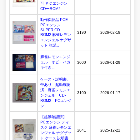
可 ＰＣエンジン
CDーROM2...
動作保証品 PCE
PCエンジン
SUPER CD-
3190
2026-02-18
ROM2 麻雀レモン
エンジェル ナグザ
ット 箱説...
麻雀レモンエンジ
ェル オビ・ハガ
3000
2026-01-29
キ付き...
ケース・説明書、
帯あり 起動確認
済 麻雀レモンエ
3100
2026-01-17
ンジェル CD-
ROM2 PCエンジ
ン...
【起動確認済】
PCエンジン ディ
スク 麻雀レモンエ
2041
2025-12-22
ンジェル ナグザッ
ト ケース 説明書