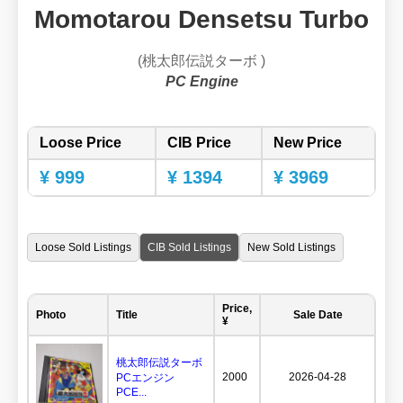
Momotarou Densetsu Turbo
(桃太郎伝説ターボ )
PC Engine
Loose Price
CIB Price
New Price
¥ 999
¥ 1394
¥ 3969
Loose Sold Listings
CIB Sold Listings
New Sold Listings
Price,
Photo
Title
Sale Date
¥
桃太郎伝説ターボ
2000
2026-04-28
PCエンジン
PCE...