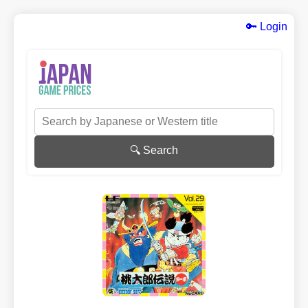
🔑 Login
🔍 Search