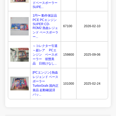
ドベースポーラー
SUPE...
1円〜 動作保証品
PCE PCエンジン
SUPER CD-
67100
2026-02-10
ROM2 熱血レジェ
ンド ベースボーラ
ー...
～コレクター引退
～超レア PCエ
ンジン ベースボ
159800
2025-09-06
ーラー 状態美
品 日焼けなし...
[PCエンジン] 熱血
レジェンド ベース
ボーラー
101000
2025-02-24
TurboGrafx 国内正
規品 起動確認済
パッ...