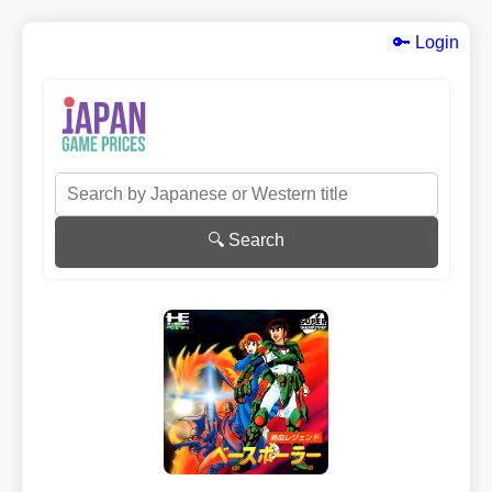
🔑 Login
🔍 Search