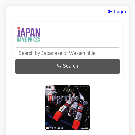
🔑 Login
🔍 Search