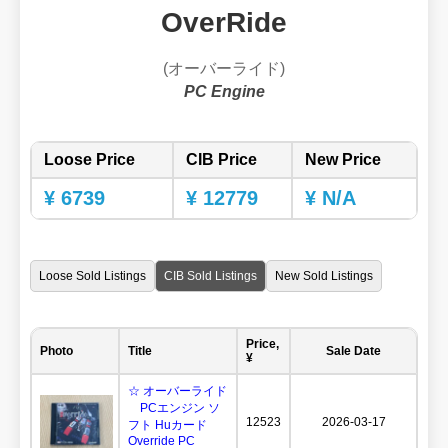
OverRide
(オーバーライド)
PC Engine
Loose Price
CIB Price
New Price
¥ 6739
¥ 12779
¥ N/A
Loose Sold Listings
CIB Sold Listings
New Sold Listings
Price,
Photo
Title
Sale Date
¥
☆ オーバーライド
PCエンジン ソ
12523
2026-03-17
フト Huカード
Override PC