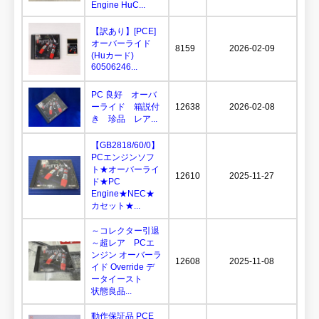
Engine HuC...
【訳あり】[PCE]
オーバーライド
8159
2026-02-09
(Huカード)
60506246...
PC 良好 オーバ
ーライド 箱説付
12638
2026-02-08
き 珍品 レア...
【GB2818/60/0】
PCエンジンソフ
ト★オーバーライ
12610
2025-11-27
ド★PC
Engine★NEC★
カセット★...
～コレクター引退
～超レア PCエ
ンジン オーバーラ
12608
2025-11-08
イド Override デ
ータイースト
状態良品...
動作保証品 PCE