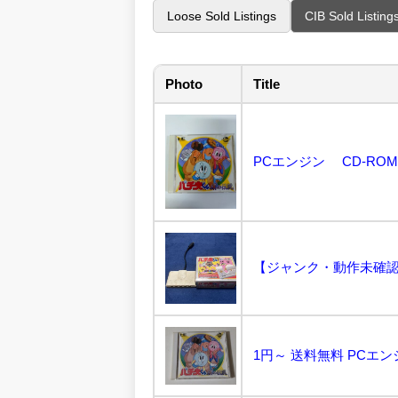
Loose Sold Listings
CIB Sold Listing
Photo
Title
PCエンジン CD-ROM
1円～ 送料無料 PCエンジ