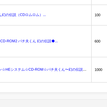
幻の伝説（CDロムロム）...
100
D-ROM2 パチ夫くん 幻の伝説◆...
600
動作未確認☆PCエンジン☆HEシステム☆CD-ROM☆パチ夫くん〜幻の伝説〜...
1000