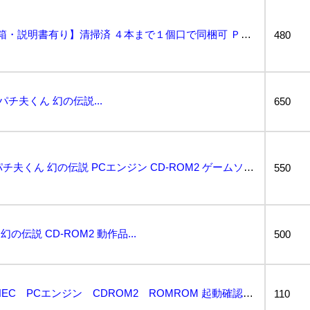
パチ夫くん 幻の伝説 【箱・説明書有り】清掃済 ４本まで１個口で同梱可 ＰＣエンジン CDーROM2...
480
 パチ夫くん 幻の伝説...
650
★HA1337★ 【PCE】 パチ夫くん 幻の伝説 PCエンジン CD-ROM2 ゲームソフト...
550
の伝説 CD-ROM2 動作品...
500
パチ夫くん 幻の伝説 NEC PCエンジン CDROM2 ROMROM 起動確認済 接点洗浄済 SA...
110