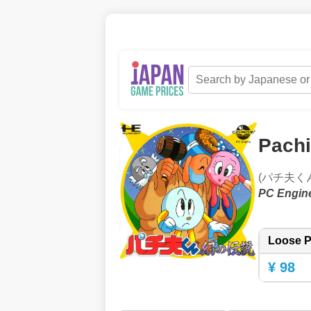
Pachi
(パチ夫く
PC Engin
Loose P
¥ 98