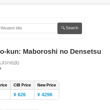
🔍 Search
o-kun: Maboroshi no Densetsu
ん幻の伝説)
e
rice
CIB Price
New Price
¥ 626
¥ 4296