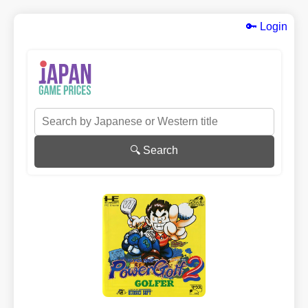
🔑 Login
🔍 Search