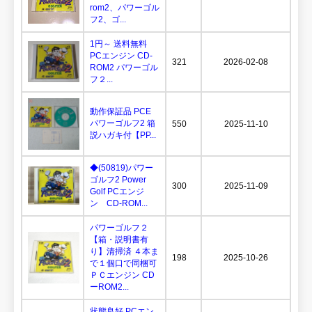
rom2、パワーゴル
フ2、ゴ...
1円～ 送料無料
PCエンジン CD-
321
2026-02-08
ROM2 パワーゴル
フ２...
動作保証品 PCE
パワーゴルフ2 箱
550
2025-11-10
説ハガキ付【PP...
◆(50819)パワー
ゴルフ2 Power
300
2025-11-09
Golf PCエンジ
ン CD-ROM...
パワーゴルフ２
【箱・説明書有
り】清掃済 ４本ま
198
2025-10-26
で１個口で同梱可
ＰＣエンジン CD
ーROM2...
状態良好 PCエン