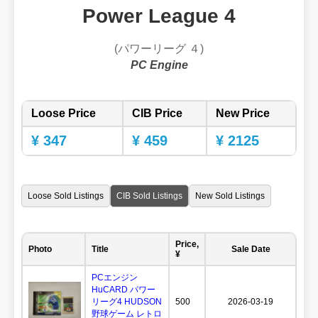
Power League 4
(パワーリーグ ４)
PC Engine
Loose Price
CIB Price
New Price
¥ 347
¥ 459
¥ 2125
Loose Sold Listings
CIB Sold Listings
New Sold Listings
Price,
Photo
Title
Sale Date
¥
PCエンジン
HuCARD パワー
リーグ4 HUDSON
500
2026-03-19
野球ゲーム レトロ