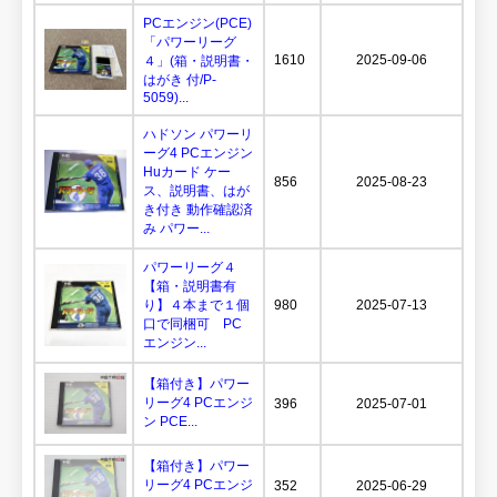
PCエンジン(PCE)
「パワーリーグ
1610
2025-09-06
４」(箱・説明書・
はがき 付/P-
5059)...
ハドソン パワーリ
ーグ4 PCエンジン
Huカード ケー
856
2025-08-23
ス、説明書、はが
き付き 動作確認済
み パワー...
パワーリーグ４
【箱・説明書有
り】４本まで１個
980
2025-07-13
口で同梱可 PC
エンジン...
【箱付き】パワー
リーグ4 PCエンジ
396
2025-07-01
ン PCE...
【箱付き】パワー
リーグ4 PCエンジ
352
2025-06-29