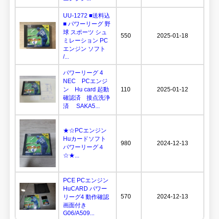
UU-1272 ■送料込
■ パワーリーグ 野
球 スポーツ シュ
550
2025-01-18
ミレーション PC
エンジン ソフト
/...
パワーリーグ 4
NEC PCエンジ
ン Hu card 起動
110
2025-01-12
確認済 接点洗浄
済 SAKA5...
★☆PCエンジン
Huカードソフト
980
2024-12-13
パワーリーグ４
☆★...
PCE PCエンジン
HuCARD パワー
570
2024-12-13
リーグ4 動作確認
画面付き
G06/A509...