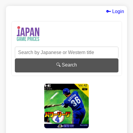
🔑 Login
🔍 Search