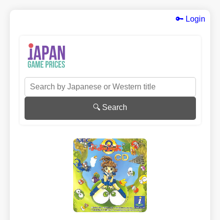
🔑 Login
🔍 Search