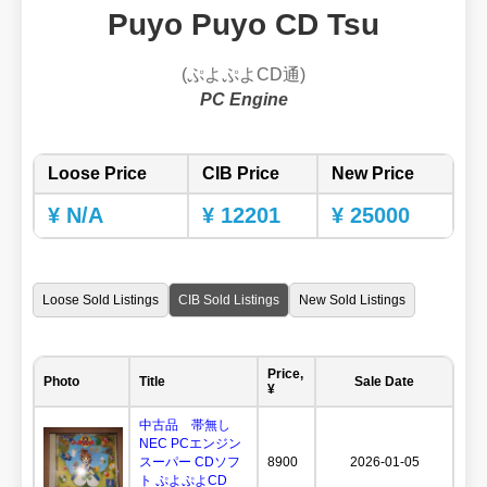
Puyo Puyo CD Tsu
(ぷよぷよCD通)
PC Engine
Loose Price
CIB Price
New Price
¥ N/A
¥ 12201
¥ 25000
Loose Sold Listings
CIB Sold Listings
New Sold Listings
Price,
Photo
Title
Sale Date
¥
中古品 帯無し
NEC PCエンジン
スーパー CDソフ
8900
2026-01-05
ト ぷよぷよCD