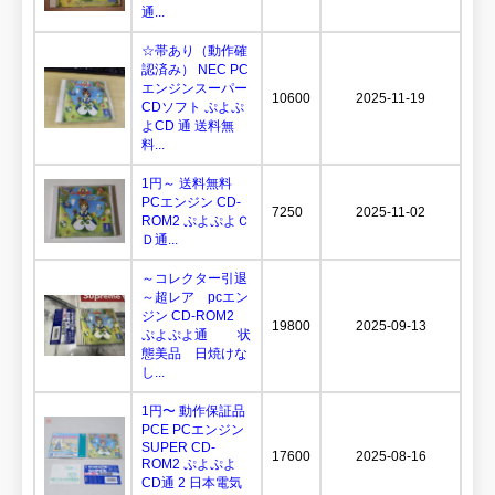
通...
☆帯あり（動作確
認済み） NEC PC
エンジンスーパー
10600
2025-11-19
CDソフト ぷよぷ
よCD 通 送料無
料...
1円～ 送料無料
PCエンジン CD-
7250
2025-11-02
ROM2 ぷよぷよＣ
Ｄ通...
～コレクター引退
～超レア pcエン
ジン CD-ROM2
19800
2025-09-13
ぷよぷよ通 状
態美品 日焼けな
し...
1円〜 動作保証品
PCE PCエンジン
SUPER CD-
17600
2025-08-16
ROM2 ぷよぷよ
CD通 2 日本電気