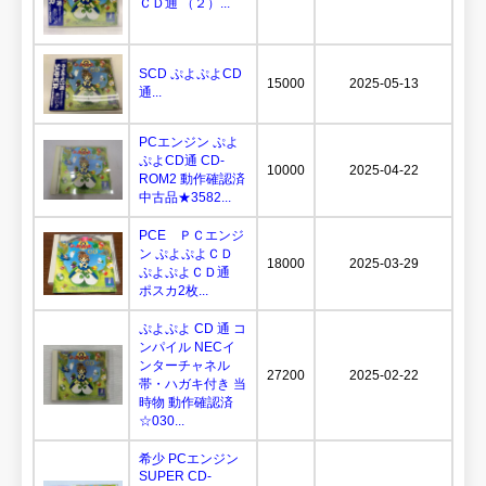
ＣＤ通 （２）...
SCD ぷよぷよCD
15000
2025-05-13
通...
PCエンジン ぷよ
ぷよCD通 CD-
10000
2025-04-22
ROM2 動作確認済
中古品★3582...
PCE ＰＣエンジ
ン ぷよぷよＣＤ
18000
2025-03-29
ぷよぷよＣＤ通
ポスカ2枚...
ぷよぷよ CD 通 コ
ンパイル NECイ
ンターチャネル
27200
2025-02-22
帯・ハガキ付き 当
時物 動作確認済
☆030...
希少 PCエンジン
SUPER CD-