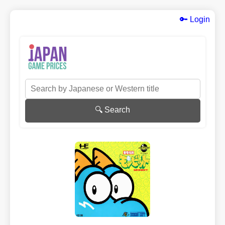
🔑 Login
🔍 Search