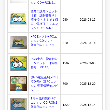
ジン CDーROM2...
聖竜伝説モンビット
【箱・説明書有り】
清掃済 ４本まで１個
980
2026-03-15
口で同梱可 ＰＣエン
ジン CDーROM2...
■PCEソフト■ PCエ
ンジンCDソフト
810
2026-03-14
聖竜伝説モンビッ
ト...
PCD中古 聖竜伝説
モンビット 【管理
1509
2026-03-05
番号：73142】...
[動作確認済み][PCE]
[CD-Rom2] PCエン
700
2025-12-20
ジン 聖竜伝説モンビ
ット...
1円～ 送料無料 PC
エンジン CD-ROM2
1220
2025-12-14
聖竜伝説モンビッ