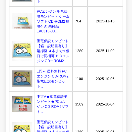
ト...
PCエンジン 聖竜伝
説モンビット ゲーム
704
2025-11-15
ソフト CD-ROM2 取
説付き 未検品
1A0313-08...
聖竜伝説モンビット
【箱・説明書有り】
清掃済 ４本まで１個
1280
2025-11-09
口で同梱可 ＰＣエン
ジン CDーROM2...
1円～ 送料無料 PC
エンジン CD-ROM2
1100
2025-10-05
聖竜伝説モンビッ
ト...
中古A★聖竜伝説モ
ンビット★PCエン
3509
2025-10-04
ジン CD-ROM2ソフ
ト...
聖竜伝説モンビット
【箱・説明書有り】
清掃済 ４本まで１個
1280
2025-10-01