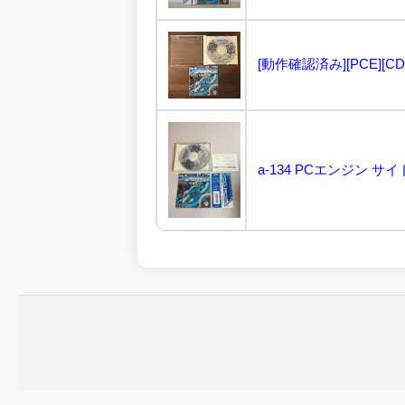
[動作確認済み][PCE][