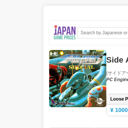
Side 
(サイドア
PC Engin
Loose P
¥ 1000