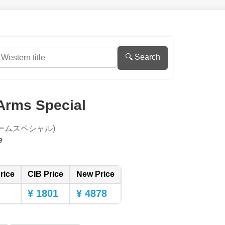
🔍 Search
Arms Special
ームスペシャル)
e
rice
CIB Price
New Price
¥ 1801
¥ 4878