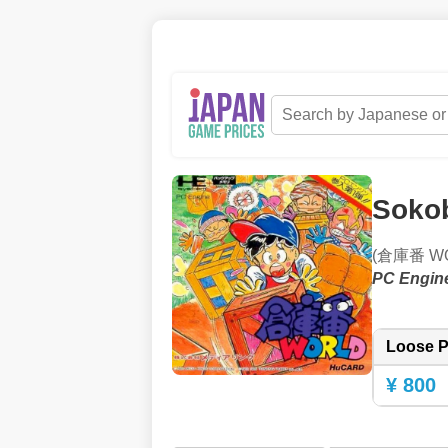
Soko
(倉庫番 W
PC Engin
Loose P
¥ 800