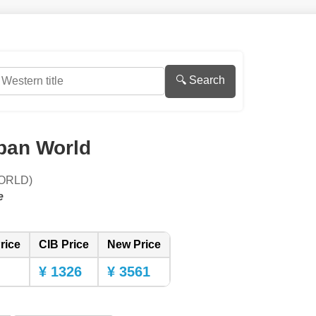
🔍 Search
ban World
ORLD)
e
rice
CIB Price
New Price
¥ 1326
¥ 3561