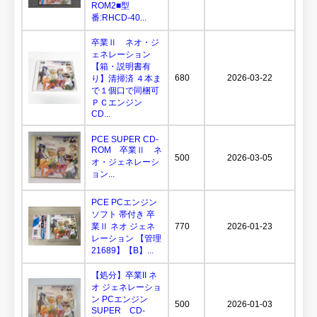
ROM2■型
番:RHCD-40...
卒業Ⅱ ネオ・ジ
ェネレーション
【箱・説明書有
680
2026-03-22
り】清掃済 ４本ま
で１個口で同梱可
ＰＣエンジン
CD...
PCE SUPER CD-
ROM 卒業Ⅱ ネ
500
2026-03-05
オ・ジェネレーシ
ョン...
PCE PCエンジン
ソフト 帯付き 卒
業Ⅱ ネオ ジェネ
770
2026-01-23
レーション 【管理
21689】【B】...
【処分】卒業II ネ
オ ジェネレーショ
ン PCエンジン
500
2026-01-03
SUPER CD-