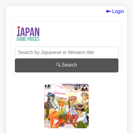
🔑 Login
🔍 Search