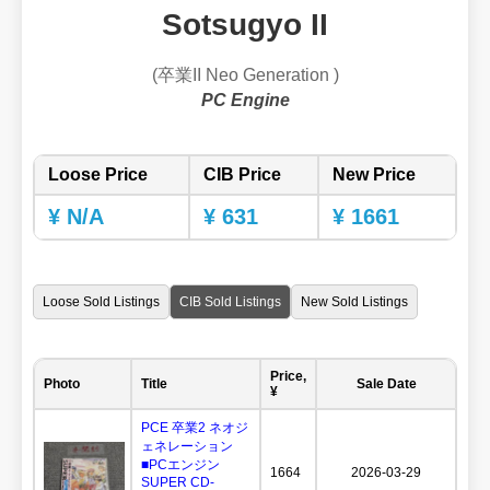
Sotsugyo II
(卒業II Neo Generation )
PC Engine
Loose Price
CIB Price
New Price
¥ N/A
¥ 631
¥ 1661
Loose Sold Listings
CIB Sold Listings
New Sold Listings
Price,
Photo
Title
Sale Date
¥
PCE 卒業2 ネオジ
ェネレーション
■PCエンジン
1664
2026-03-29
SUPER CD-