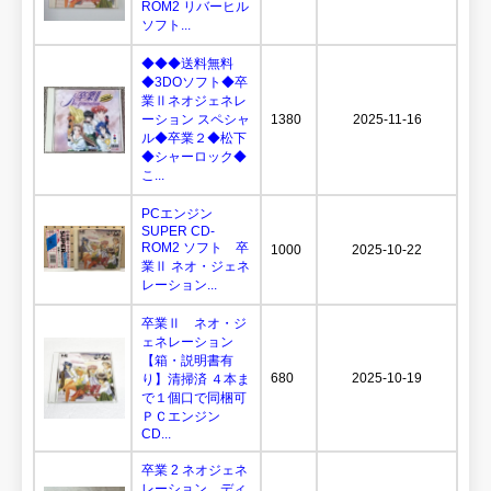
ROM2 リバーヒル
ソフト...
◆◆◆送料無料
◆3DOソフト◆卒
業Ⅱネオジェネレ
ーション スペシャ
1380
2025-11-16
ル◆卒業２◆松下
◆シャーロック◆
こ...
PCエンジン
SUPER CD-
ROM2 ソフト 卒
1000
2025-10-22
業Ⅱ ネオ・ジェネ
レーション...
卒業Ⅱ ネオ・ジ
ェネレーション
【箱・説明書有
680
2025-10-19
り】清掃済 ４本ま
で１個口で同梱可
ＰＣエンジン
CD...
卒業 2 ネオジェネ
レーション ディ