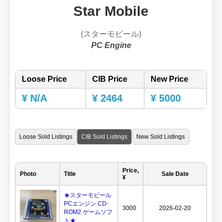
Star Mobile
(スターモビール)
PC Engine
Loose Price
CIB Price
New Price
¥ N/A
¥ 2464
¥ 5000
Loose Sold Listings
CIB Sold Listings
New Sold Listings
Price,
Photo
Title
Sale Date
¥
★スターモビール
PCエンジン CD-
3000
2026-02-20
ROM2 ゲームソフ
ト★...