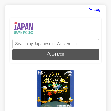
🔑 Login
🔍 Search