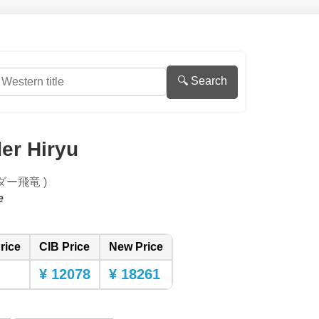
🔍 Search
der Hiryu
ダー飛竜 )
e
rice
CIB Price
New Price
¥ 12078
¥ 18261