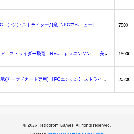
】PCエンジン ストライダー飛竜 [NECアベニュー]...
7500
～コレクター引退～超レア ストライダー飛竜 NEC ｐｃエンジン 美品 日焼けなし...
15000
未使用・ストライダー飛竜(アーケドカード専用) 【PCエンジン】 ストライダーひりゅう、Stride...
20200
© 2026 Retrodrom Games. All rights reserved.
Contact:
retrodrom.games@gmail.com