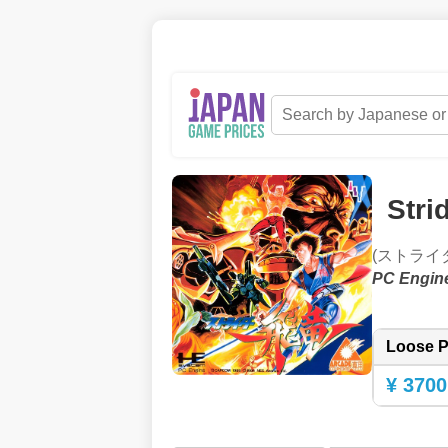
Stri
(ストライ
PC Engin
Loose P
¥ 3700