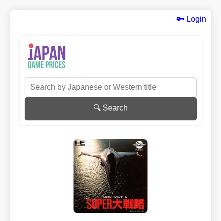
🔑 Login
🔍 Search