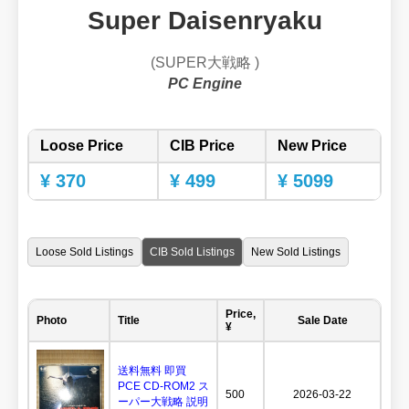
Super Daisenryaku
(SUPER大戦略 )
PC Engine
Loose Price
CIB Price
New Price
¥ 370
¥ 499
¥ 5099
Loose Sold Listings
CIB Sold Listings
New Sold Listings
Price,
Photo
Title
Sale Date
¥
送料無料 即買
PCE CD-ROM2 ス
500
2026-03-22
ーパー大戦略 説明