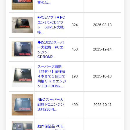
書欠品...
■PCEソフト■ PC
エンジンCDソフ
324
2026-03-13
ト SUPER大戦
略...
◆(51025)スーパ
ー大戦略 PCエ
450
2025-12-14
ンジン
CDROM2...
スーパー大戦略
【箱有り】清掃済
４本まで１個口で
198
2025-10-13
同梱可 ＰＣエンジ
ン CDーROM2...
NEC スーパー大
戦略 PCエンジン
499
2025-10-11
送料230円...
動作保証品 PCE