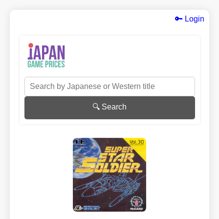
🔑 Login
🔍 Search