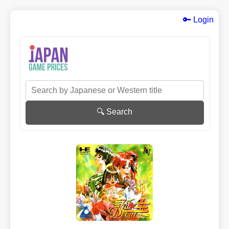
🔑 Login
🔍 Search