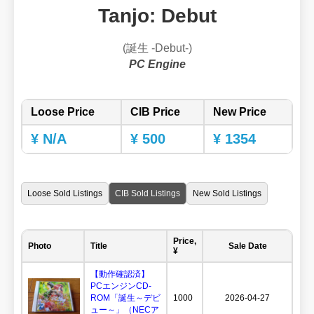
Tanjo: Debut
(誕生 -Debut-)
PC Engine
Loose Price
CIB Price
New Price
¥ N/A
¥ 500
¥ 1354
Loose Sold Listings
CIB Sold Listings
New Sold Listings
Price,
Photo
Title
Sale Date
¥
【動作確認済】
PCエンジンCD-
ROM「誕生～デビ
1000
2026-04-27
ュー～」（NECア