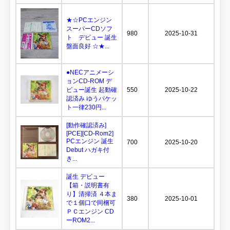
★☆PCエンジン
スーパーCDソフ
980
2025-10-31
ト デビュー 誕生
盤面良好 ☆★...
●NECアニメーシ
ョンCD-ROM デ
ビュー誕生 起動確
550
2025-10-22
認済み ゆうパケッ
ト一律230円...
[動作確認済み]
[PCE][CD-Rom2]
PCエンジン 誕生
700
2025-10-20
Debut ハガキ付
き...
誕生 デビュー
【箱・説明書有
り】清掃済 ４本ま
380
2025-10-01
で１個口で同梱可
ＰＣエンジン CD
ーROM2...