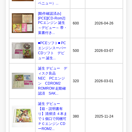
ベニュー）...
[動作確認済み]
[PCE][CD-Rom2]
PCエンジン 誕生
600
2026-04-26
～デビュー～ 帯・
葉書付き...
■PCEソフト■ PC
エンジンスーパー
500
2026-03-07
CDソフト デビ
ュー 誕生...
誕生 デビュー デ
ィスク良品
NEC PCエンジ
320
2026-03-01
ン CDROM2
ROMROM 起動確
認済 SAK...
誕生 デビュー
【箱・説明書有
り】清掃済 ４本ま
380
2025-11-24
で１個口で同梱可
ＰＣエンジン CD
ーROM2...