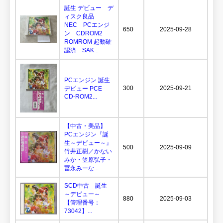
誕生 デビュー デ
ィスク良品
NEC PCエンジ
650
2025-09-28
ン CDROM2
ROMROM 起動確
認済 SAK...
PCエンジン 誕生
300
2025-09-21
デビュー PCE
CD-ROM2...
【中古・美品】
PCエンジン『誕
生～デビュー～』
500
2025-09-09
竹井正樹／かない
みか・笠原弘子・
冨永みーな...
SCD中古 誕生
～デビュー～
880
2025-09-03
【管理番号：
73042】...