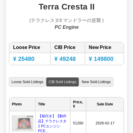
Terra Cresta II
(テラクレスタII マンドラーの逆襲 )
PC Engine
Loose Price
CIB Price
New Price
¥ 25480
¥ 49248
¥ 149800
Loose Sold Listings
CIB Sold Listings
New Sold Listings
Price,
Photo
Title
Sale Date
¥
【箱付き】【動作
品】テラクレスタ
51260
2026-02-17
2 PCエンジン
PCE...