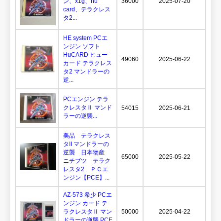
ン、x1g、hu
36000
2025-07-20
card、テラクレス
タ2...
HE system PCエ
ンジン ソフト
HuCARD ヒュー
49060
2025-06-22
カード テラクレス
タ2 マンドラーの
逆...
PCエンジン テラ
クレスタⅡ マンド
54015
2025-06-21
ラーの逆襲...
美品 テラクレス
タII マンドラーの
逆襲 日本物産
65000
2025-05-22
ニチブツ テラク
レスタ2 ＰＣエ
ンジン【PCE】...
AZ-573 希少 PCエ
ンジン カード テ
ラクレスタⅡ マン
50000
2025-04-22
ドラーの逆襲 PCE