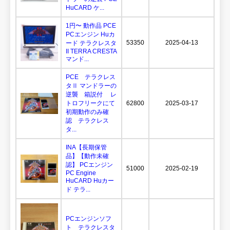
HuCARD ケ...
1円〜 動作品 PCE
PCエンジン Huカ
53350
2025-04-13
ード テラクレスタ
II TERRA CRESTA
マンド...
PCE テラクレス
タⅡ マンドラーの
逆襲 箱説付 レ
トロフリークにて
62800
2025-03-17
初期動作のみ確
認 テラクレス
タ...
INA【長期保管
品】【動作未確
認】 PCエンジン
51000
2025-02-19
PC Engine
HuCARD Huカー
ド テラ...
PCエンジンソフ
ト テラクレスタ