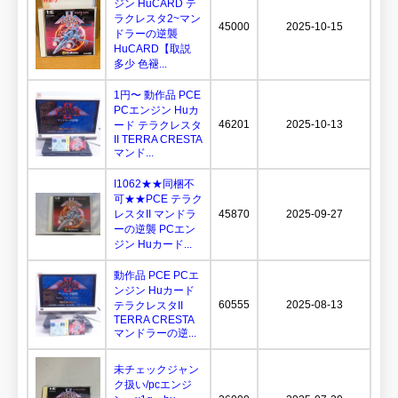
ジン HuCARD テ
ラクレスタ2~マン
45000
2025-10-15
ドラーの逆襲
HuCARD【取説
多少 色褪...
1円〜 動作品 PCE
PCエンジン Huカ
46201
2025-10-13
ード テラクレスタ
II TERRA CRESTA
マンド...
I1062★★同梱不
可★★PCE テラク
レスタII マンドラ
45870
2025-09-27
ーの逆襲 PCエン
ジン Huカード...
動作品 PCE PCエ
ンジン Huカード
60555
2025-08-13
テラクレスタII
TERRA CRESTA
マンドラーの逆...
未チェックジャン
ク扱い/pcエンジ