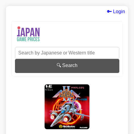
🔑 Login
🔍 Search