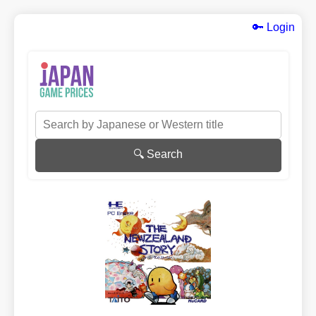
🔑 Login
🔍 Search