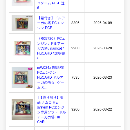
ロゲーム PC-E 送
6...
【箱付き】ドルア
ーガの塔 PCエン
8305
2026-04-09
ジン PCE...
《R05720》PCエ
ンジン / ドルアー
9900
2026-03-28
ガの塔 / namcot /
HuCARD / 説明書
/...
mW024x [箱説有]
PCエンジン
HuCARD ドルア
7535
2026-03-23
ーガの塔☆ | ゲー
ム X...
T【売り切り】美
品 ナムコ HE
system PCエンジ
9200
2026-03-22
ン専用ソフト ドル
アーガの塔 Hu
CAR...