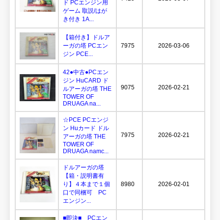
ド PCエンジン用
ゲーム 取説/はが
き付き 1A...
【箱付き】ドルア
ーガの塔 PCエン
7975
2026-03-06
ジン PCE...
42●中古●PCエン
ジン HuCARD ド
9075
2026-02-21
ルアーガの塔 THE
TOWER OF
DRUAGA na...
☆PCE PCエンジ
ン Huカード ドル
7975
2026-02-21
アーガの塔 THE
TOWER OF
DRUAGA namc...
ドルアーガの塔
【箱・説明書有
り】４本まで１個
8980
2026-02-01
口で同梱可 PC
エンジン...
■即決■ PCエン