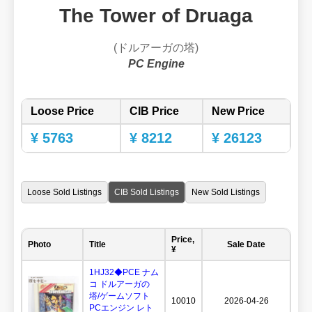
The Tower of Druaga
(ドルアーガの塔)
PC Engine
Loose Price
CIB Price
New Price
¥ 5763
¥ 8212
¥ 26123
Loose Sold Listings
CIB Sold Listings
New Sold Listings
Price,
Photo
Title
Sale Date
¥
1HJ32◆PCE ナム
コ ドルアーガの
塔/ゲームソフト
10010
2026-04-26
PCエンジン レト