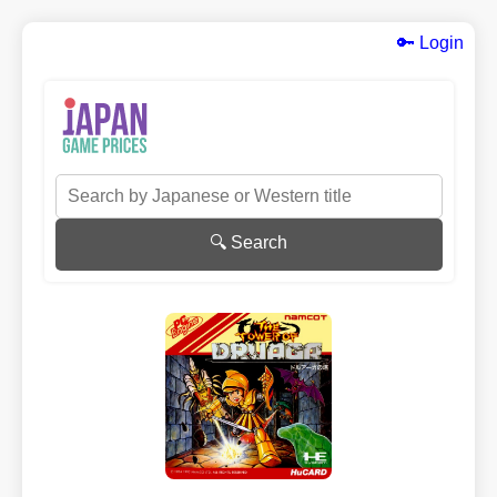
🔑 Login
🔍 Search