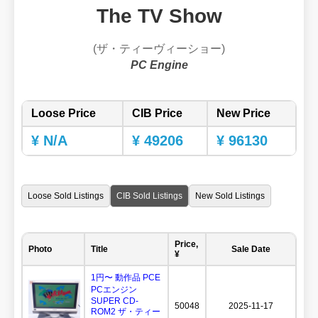
The TV Show
(ザ・ティーヴィーショー)
PC Engine
Loose Price
CIB Price
New Price
¥ N/A
¥ 49206
¥ 96130
Loose Sold Listings
CIB Sold Listings
New Sold Listings
Price,
Photo
Title
Sale Date
¥
1円〜 動作品 PCE
PCエンジン
SUPER CD-
50048
2025-11-17
ROM2 ザ・ティー