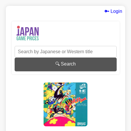
🔑 Login
🔍 Search