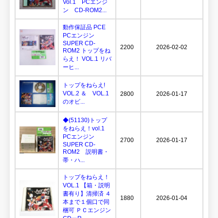
Vol.1 PCエンジ
ン CD-ROM2...
動作保証品 PCE
PCエンジン
SUPER CD-
2200
2026-02-02
ROM2 トップをね
らえ！ VOL.1 リバ
ーヒ...
トップをねらえ!
VOL.2 ＆ VOL.1
2800
2026-01-17
のオビ...
◆(51130)トップ
をねらえ！vol.1
PCエンジン
2700
2026-01-17
SUPER CD-
ROM2 説明書・
帯・ハ...
トップをねらえ！
VOL.1 【箱・説明
書有り】清掃済 ４
1880
2026-01-04
本まで１個口で同
梱可 ＰＣエンジン