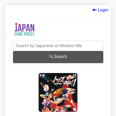
🔑 Login
🔍 Search