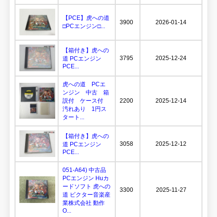
【PCE】虎への道
3900
2026-01-14
□PCエンジン□...
【箱付き】虎への
3795
2025-12-24
道 PCエンジン
PCE...
虎への道 PCエ
ンジン 中古 箱
説付 ケース付
2200
2025-12-14
汚れあり 1円ス
タート...
【箱付き】虎への
3058
2025-12-12
道 PCエンジン
PCE...
051-A64) 中古品
PCエンジン Huカ
ードソフト 虎への
3300
2025-11-27
道 ビクター音楽産
業株式会社 動作
O...