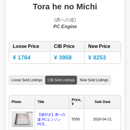
Tora he no Michi
(虎への道)
PC Engine
Loose Price
CIB Price
New Price
¥ 1764
¥ 3958
¥ 8253
Loose Sold Listings
CIB Sold Listings
New Sold Listings
Price,
Photo
Title
Sale Date
¥
【箱付き】虎への
5500
2026-04-21
道 PCエンジン
PCE...