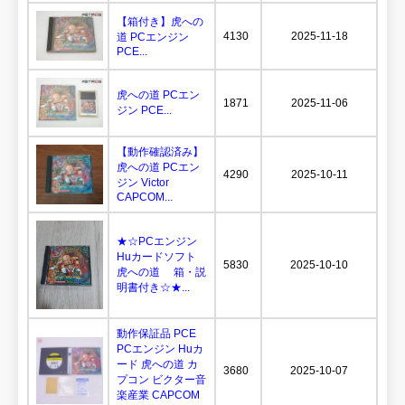
【箱付き】虎への
4130
2025-11-18
道 PCエンジン
PCE...
虎への道 PCエン
1871
2025-11-06
ジン PCE...
【動作確認済み】
虎への道 PCエン
4290
2025-10-11
ジン Victor
CAPCOM...
★☆PCエンジン
Huカードソフト
5830
2025-10-10
虎への道 箱・説
明書付き☆★...
動作保証品 PCE
PCエンジン Huカ
ード 虎への道 カ
3680
2025-10-07
プコン ビクター音
楽産業 CAPCOM