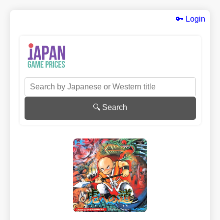
🔑 Login
🔍 Search