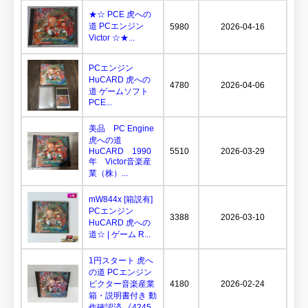
★☆ PCE 虎への
道 PCエンジン
5980
2026-04-16
Victor ☆★...
PCエンジン
HuCARD 虎への
4780
2026-04-06
道 ゲームソフト
PCE...
美品 PC Engine
虎への道
HuCARD 1990
5510
2026-03-29
年 Victor音楽産
業（株）...
mW844x [箱説有]
PCエンジン
3388
2026-03-10
HuCARD 虎への
道☆ | ゲーム R...
1円スタート 虎へ
の道 PCエンジン
ビクター音楽産業
4180
2026-02-24
箱・説明書付き 動
作確認済 《4245...