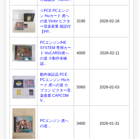
☆PCE PCエンジ
ン Huカード 虎へ
の道 Victor ビクタ
3190
2026-02-18
ー音楽産業 箱説付
【PP...
PCエンジン/HE
SYSTEM 専用カー
ド HuCARD/虎へ
4000
2026-02-11
の道 ※動作未確
認...
動作保証品 PCE
PCエンジン Huカ
ード 虎への道 カ
5060
2026-02-03
プコン ビクター音
楽産業 CAPCOM
V...
PCエンジン 虎へ
3400
2026-01-31
の道...