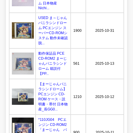
ム 日本物産
Nichi...
USED ま～じゃん
バニラシンドロー
ム PCエンジン ス
1900
2025-10-31
ーパーCD-ROMシ
ステム 動作未確認
脱...
動作保証品 PCE
CD-ROM2 まーじ
ゃんバニラシンド
561
2025-10-13
ローム 箱説付
【PP...
【まーじゃんバニ
ラシンドローム】
PCエンジン CD-
1210
2025-10-12
ROM ケース・説
明書・帯付 日本物
産_長GG0...
*110JG04 PCエ
ンジン CD-ROM2
「まーじゃん バ
900
2025-10-11