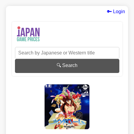
🔑 Login
🔍 Search