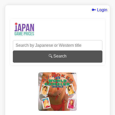
🔑 Login
🔍 Search