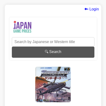
🔑 Login
🔍 Search