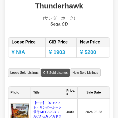
Thunderhawk
(サンダーホーク)
Sega CD
Loose Price
CIB Price
New Price
¥ N/A
¥ 1903
¥ 5200
Loose Sold Listings
CIB Sold Listings
New Sold Listings
Price,
Photo
Title
Sale Date
¥
【中古】〈MDソフ
ト〉サンダーホーク
帯付 MEGA?CD メ
4000
2026-03-28
ガCD セガ メガドラ