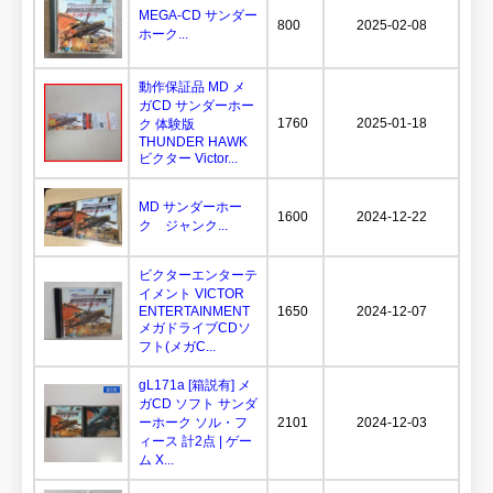
MEGA-CD サンダー
800
2025-02-08
ホーク...
動作保証品 MD メ
ガCD サンダーホー
1760
2025-01-18
ク 体験版
THUNDER HAWK
ビクター Victor...
MD サンダーホー
1600
2024-12-22
ク ジャンク...
ビクターエンターテ
イメント VICTOR
ENTERTAINMENT
1650
2024-12-07
メガドライブCDソ
フト(メガC...
gL171a [箱説有] メ
ガCD ソフト サンダ
ーホーク ソル・フ
2101
2024-12-03
ィース 計2点 | ゲー
ム X...