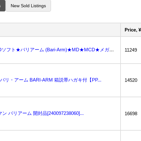
s
New Sold Listings
Price, ¥
【GB4141/60/0】メガCDソフト★バリアーム (Bari-Arm)★MD★MCD★メガドライ...
11249
バリ・アーム BARI-ARM 箱説帯ハガキ付【PP...
14520
リアーム 開封品[240097238060]...
16698