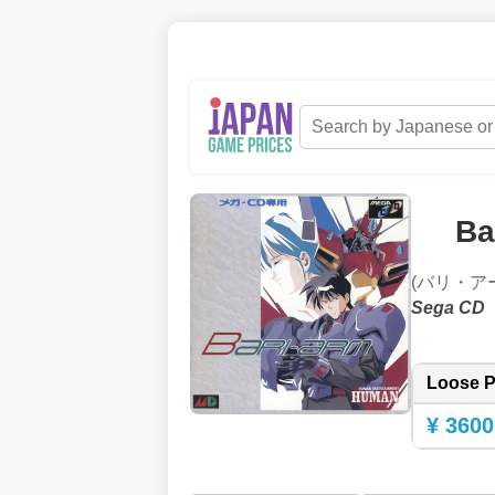
Ba
(バリ・ア
Sega CD
Loose P
¥ 3600