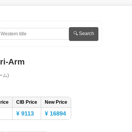
🔍 Search
ri-Arm
ーム)
rice
CIB Price
New Price
¥ 9113
¥ 16894