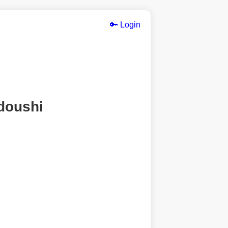
🔑 Login
doushi