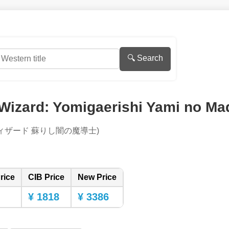
🔍 Search
Wizard: Yomigaerishi Yami no Ma
ィザード 蘇りし闇の魔導士)
rice
CIB Price
New Price
¥ 1818
¥ 3386