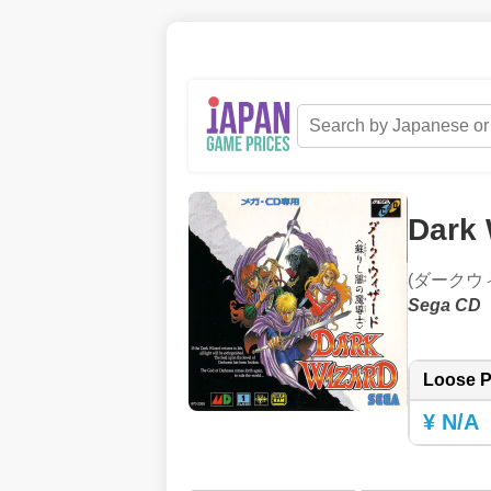
Dark 
(ダークウ
Sega CD
Loose P
¥ N/A