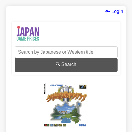
🔑 Login
🔍 Search