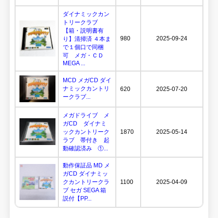
ダイナミックカン
トリークラブ
【箱・説明書有
980
2025-09-24
り】清掃済 ４本ま
で１個口で同梱
可 メガ・ＣＤ
MEGA ...
MCD メガCD ダイ
ナミックカントリ
620
2025-07-20
ークラブ...
メガドライブ メ
ガCD ダイナミ
ックカントリーク
1870
2025-05-14
ラブ 帯付き 起
動確認済み ①...
動作保証品 MD メ
ガCD ダイナミッ
クカントリークラ
1100
2025-04-09
ブ セガ SEGA 箱
説付【PP...