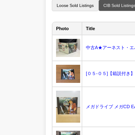
Loose Sold Listings
CIB Sold Listing
Photo
Title
中古A★アーネスト・エバ