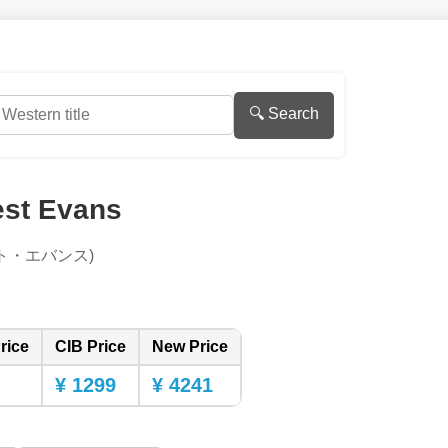
🔍 Search
est Evans
ト・エバンス)
rice
CIB Price
New Price
¥ 1299
¥ 4241