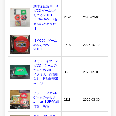
動作保証品 MD メ
ガCD ゲームのか
んづめ VOL.1
2420
2026-02-04
SEGA GAMES セ
ガ 箱説ハガキ付
【...
【MCD】 ゲーム
1400
2025-10-19
のかんづめ
VOL.1...
メガドライブ メ
ガCD ゲームの
かんづめ Vol.1
880
2025-05-09
イタミ大 背表紙
なし 起動確認済
み ①...
ソフト メガCD
ゲームのかんづ
1111
2025-03-30
め vol.1 SEGA 箱
付き 美品...
Y0917 MD メガ