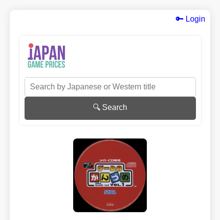
🔑 Login
🔍 Search