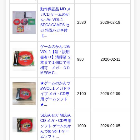
動作保証品 MD メ
ガCD ゲームのか
んづめ VOL.1
2530
2026-02-18
SEGA GAMES セ
ガ 箱説ハガキ付
【...
ゲームのかんづめ
VOL.1【箱・説明
書有り】清掃済 ２
980
2026-02-11
本まで１個口で同
梱可 メガ・ＣＤ
MEGA C...
★ゲームのかんづ
めVOL.1 メガドラ
イブ メガ・CD専
2100
2026-02-09
用 ゲームソフト
★...
SEGA セガ MEGA
CD メガ・CD専用
ソフト ゲームのか
1000
2026-02-05
んづめ vol.1 ゲー
ムソフト ...