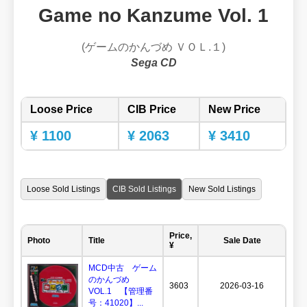
Game no Kanzume Vol. 1
(ゲームのかんづめ ＶＯＬ.１)
Sega CD
Loose Price
CIB Price
New Price
¥ 1100
¥ 2063
¥ 3410
Loose Sold Listings
CIB Sold Listings
New Sold Listings
Price,
Photo
Title
Sale Date
¥
MCD中古 ゲーム
のかんづめ
3603
2026-03-16
VOL.1 【管理番
号：41020】...