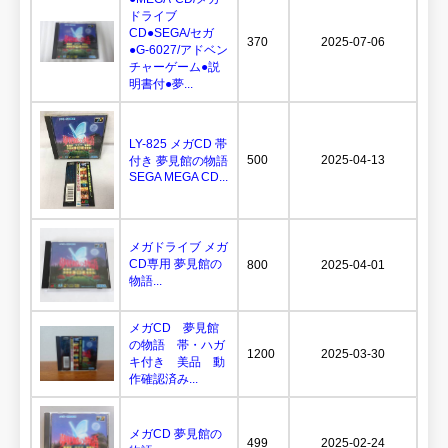
ドライブ
CD●SEGA/セガ
370
2025-07-06
●G-6027/アドベン
チャーゲーム●説
明書付●夢...
LY-825 メガCD 帯
500
2025-04-13
付き 夢見館の物語
SEGA MEGA CD...
メガドライブ メガ
CD専用 夢見館の
800
2025-04-01
物語...
メガCD 夢見館
の物語 帯・ハガ
1200
2025-03-30
キ付き 美品 動
作確認済み...
メガCD 夢見館の
499
2025-02-24