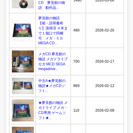
1480
2026-03-06
CD 夢見館の物
語 動作品...
夢見館の物語
【箱・説明書有
り】清掃済 ４本ま
480
2026-02-26
で１個口で同梱
可 メガ・ＣＤ
MEGA CD...
メガCD 夢見館の
物語 メガドライブ
700
2026-02-17
セガ MCD SEGA
megadrive...
中古A★夢見館の
物語★メガCDソ
869
2026-02-12
フト...
★夢見館の物語 メ
ガドライブ メガ・
110
2026-02-08
CD専用 ゲームソ
フト★...