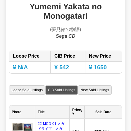
Yumemi Yakata no
Monogatari
(夢見館の物語)
Sega CD
Loose Price
CIB Price
New Price
¥ N/A
¥ 542
¥ 1650
Loose Sold Listings
CIB Sold Listings
New Sold Listings
Price,
Photo
Title
Sale Date
¥
22-MCD-01 メガ
ドライブ メガ