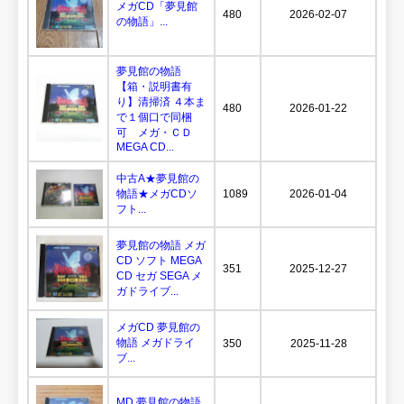
メガCD「夢見館
480
2026-02-07
の物語」...
夢見館の物語
【箱・説明書有
り】清掃済 ４本ま
480
2026-01-22
で１個口で同梱
可 メガ・ＣＤ
MEGA CD...
中古A★夢見館の
物語★メガCDソ
1089
2026-01-04
フト...
夢見館の物語 メガ
CD ソフト MEGA
351
2025-12-27
CD セガ SEGA メ
ガドライブ...
メガCD 夢見館の
物語 メガドライ
350
2025-11-28
ブ...
MD 夢見館の物語