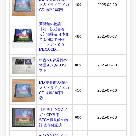
メガドライブ メガ
499
2025-08-20
CD 送料180円...
夢見館の物語
【箱・説明書有
り】清掃済 ４本ま
480
2025-08-17
で１個口で同梱
可 メガ・ＣＤ
MEGA CD...
中古A★夢見館の
物語★メガCDソ
869
2025-08-03
フト...
MD 夢見館の物語
メガドライブ メガ
450
2025-07-16
CD 送料180円
②...
【即決】 MCD メ
ガ・CD専用
600
2025-07-13
SEGA 夢見館の物
語 動作確認済...
●MEGA-CD/メガ