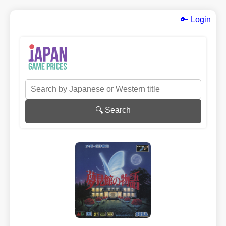
🔑 Login
🔍 Search