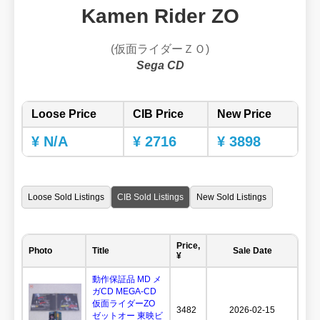
Kamen Rider ZO
(仮面ライダーＺＯ)
Sega CD
Loose Price
CIB Price
New Price
¥ N/A
¥ 2716
¥ 3898
Loose Sold Listings
CIB Sold Listings
New Sold Listings
Price,
Photo
Title
Sale Date
¥
動作保証品 MD メ
ガCD MEGA-CD
仮面ライダーZO
3482
2026-02-15
ゼットオー 東映ビ