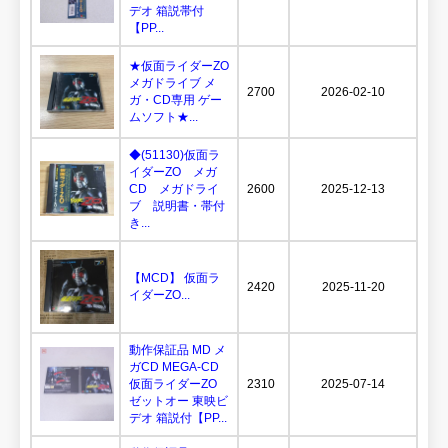
デオ 箱説帯付
【PP...
★仮面ライダーZO
メガドライブ メ
2700
2026-02-10
ガ・CD専用 ゲー
ムソフト★...
◆(51130)仮面ラ
イダーZO メガ
CD メガドライ
2600
2025-12-13
ブ 説明書・帯付
き...
【MCD】 仮面ラ
2420
2025-11-20
イダーZO...
動作保証品 MD メ
ガCD MEGA-CD
仮面ライダーZO
2310
2025-07-14
ゼットオー 東映ビ
デオ 箱説付【PP...