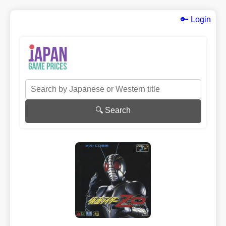
🔑 Login
🔍 Search