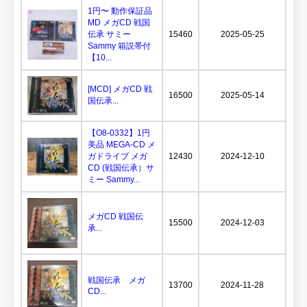
1円〜 動作保証品
MD メガCD 戦国
伝承 サミー
15460
2025-05-25
Sammy 箱説帯付
【10...
[MCD] メガCD 戦
16500
2025-05-14
国伝承...
【O8-0332】1円
美品 MEGA-CD メ
ガドライブ メガ
12430
2024-12-10
CD (戦国伝承）サ
ミー Sammy...
メガCD 戦国伝
15500
2024-12-03
承...
戦国伝承 メガ
13700
2024-11-28
CD...