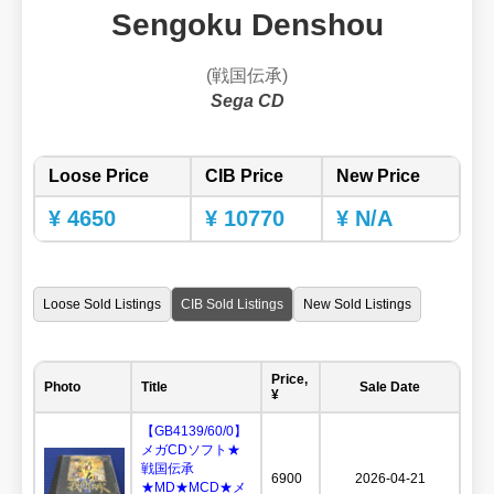
Sengoku Denshou
(戦国伝承)
Sega CD
Loose Price
CIB Price
New Price
¥ 4650
¥ 10770
¥ N/A
Loose Sold Listings
CIB Sold Listings
New Sold Listings
Price,
Photo
Title
Sale Date
¥
【GB4139/60/0】
メガCDソフト★
戦国伝承
6900
2026-04-21
★MD★MCD★メ