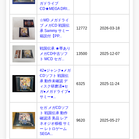
ガドライブ
CD★MEGA DRI...
☆MD メガドライ
ブ メガCD 戦国伝
12772
2026-03-18
承 Sammy サミー
箱説付【PP...
戦国伝承 ★帯あり
メガCD中古ソフ
13500
2025-12-07
ト MCD セガ...
42●ジャンク●メガ
CDソフト 戦国伝
承 動作未確認 デ
6325
2025-11-24
ィスク研磨済●セ
ガ●メガドライブ●
サミー●...
セガ メガCDソフ
ト 戦国伝承 動作
確認済 美品 レア
9620
2025-05-27
ネオジオ移植 サミ
ー レトロゲーム
SEGA...