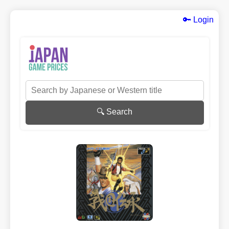
🔑 Login
🔍 Search