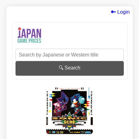
🔑 Login
🔍 Search