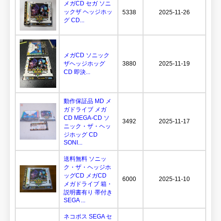
メガCD セガ ソニ
ックザ ヘッジホッ
5338
2025-11-26
グ CD...
メガCD ソニック
ザヘッジホッグ
3880
2025-11-19
CD 即決...
動作保証品 MD メ
ガドライブ メガ
CD MEGA-CD ソ
3492
2025-11-17
ニック・ザ・ヘッ
ジホッグ CD
SONI...
送料無料 ソニッ
ク・ザ・ヘッジホ
ッグCD メガCD
6000
2025-11-10
メガドライブ 箱・
説明書有り 帯付き
SEGA ...
ネコポス SEGA セ