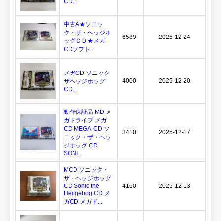
CD...
中古A★ソニッ
ク・ザ・ヘッジホ
6589
2025-12-24
ッグＣＤ★メガ
CDソフト...
メガCD ソニック
4000
2025-12-20
ザヘッジホッグ
CD...
動作保証品 MD メ
ガドライブ メガ
CD MEGA-CD ソ
3410
2025-12-17
ニック・ザ・ヘッ
ジホッグ CD
SONI...
MCD ソニック・
ザ・ヘッジホッグ
CD Sonic the
4160
2025-12-13
Hedgehog CD メ
ガCD メガド...