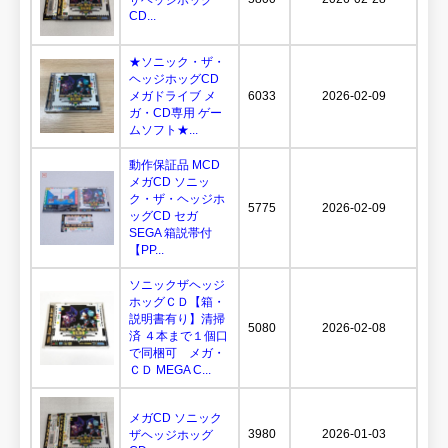
CD...
★ソニック・ザ・
ヘッジホッグCD
メガドライブ メ
6033
2026-02-09
ガ・CD専用 ゲー
ムソフト★...
動作保証品 MCD
メガCD ソニッ
ク・ザ・ヘッジホ
5775
2026-02-09
ッグCD セガ
SEGA 箱説帯付
【PP...
ソニックザヘッジ
ホッグＣＤ【箱・
説明書有り】清掃
5080
2026-02-08
済 ４本まで１個口
で同梱可 メガ・
ＣＤ MEGA C...
メガCD ソニック
3980
2026-01-03
ザヘッジホッグ