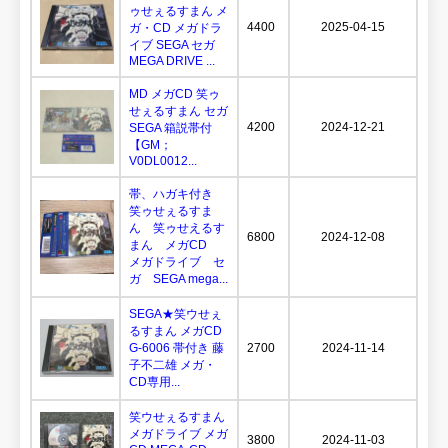
ゥせぇるすまん メ
4400
2025-04-15
ガ・CD メガドラ
イブ SEGA セガ
MEGA DRIVE ...
MD メガCD 笑ゥ
せぇるすまん セガ
4200
2024-12-21
SEGA 箱説帯付
【GM；
V0DL0012...
帯、ハガキ付き
笑ゥせぇるすま
ん 笑ゥせえるす
6800
2024-12-08
まん メガCD
メガドライブ セ
ガ SEGA mega...
SEGA★笑ウせぇ
るすまん メガCD
G-6006 帯付き 藤
2700
2024-11-14
子不二雄 メガ・
CD専用...
笑ウせぇるすまん
メガドライブ メガ
3800
2024-11-03