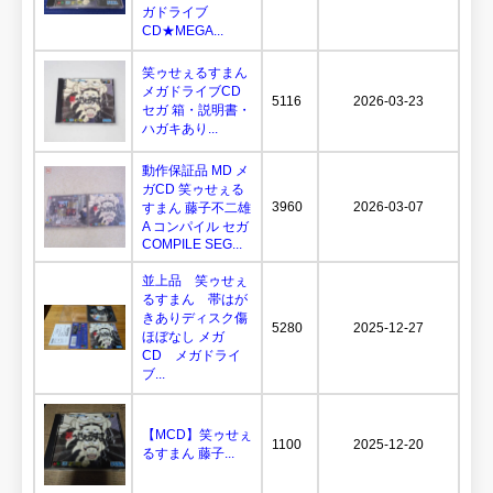
ガドライブ
CD★MEGA...
笑ゥせぇるすまん
メガドライブCD
5116
2026-03-23
セガ 箱・説明書・
ハガキあり...
動作保証品 MD メ
ガCD 笑ゥせぇる
3960
2026-03-07
すまん 藤子不二雄
A コンパイル セガ
COMPILE SEG...
並上品 笑ゥせぇ
るすまん 帯はが
きありディスク傷
5280
2025-12-27
ほぼなし メガ
CD メガドライ
ブ...
【MCD】笑ゥせぇ
1100
2025-12-20
るすまん 藤子...