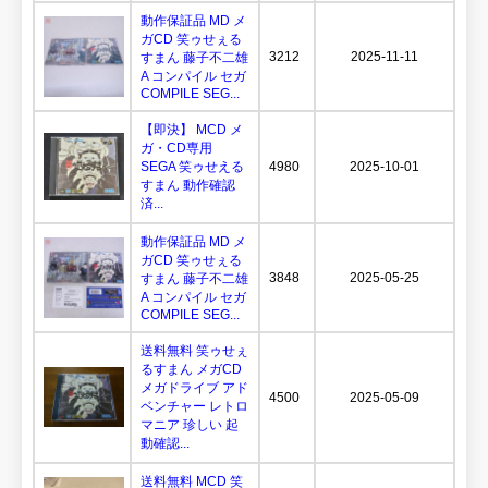
動作保証品 MD メ
ガCD 笑ゥせぇる
3212
2025-11-11
すまん 藤子不二雄
A コンパイル セガ
COMPILE SEG...
【即決】 MCD メ
ガ・CD専用
SEGA 笑ゥせえる
4980
2025-10-01
すまん 動作確認
済...
動作保証品 MD メ
ガCD 笑ゥせぇる
3848
2025-05-25
すまん 藤子不二雄
A コンパイル セガ
COMPILE SEG...
送料無料 笑ゥせぇ
るすまん メガCD
メガドライブ アド
4500
2025-05-09
ベンチャー レトロ
マニア 珍しい 起
動確認...
送料無料 MCD 笑