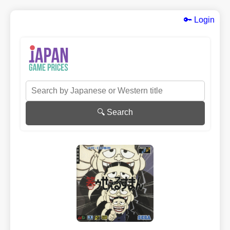
🔑 Login
🔍 Search