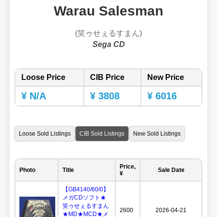
Warau Salesman
(笑ゥせぇるすまん)
Sega CD
Loose Price
CIB Price
New Price
¥ N/A
¥ 3808
¥ 6016
Loose Sold Listings
CIB Sold Listings
New Sold Listings
Price,
Photo
Title
Sale Date
¥
【GB4140/60/0】
メガCDソフト★
笑ゥせぇるすまん
2600
2026-04-21
★MD★MCD★メ